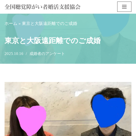
コ
ホーム
»
東京と大阪遠距離でのご成婚
ン
テ
東京と大阪遠距離でのご成婚
ン
ツ
2025.10.16
成婚者のアンケート
へ
ス
キ
ッ
プ